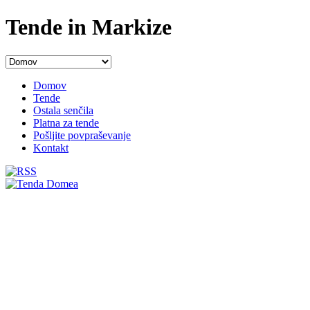
Tende in Markize
Domov
Tende
Ostala senčila
Platna za tende
Pošljite povpraševanje
Kontakt