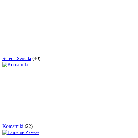
Screen Senčila
(30)
Komarniki
(22)