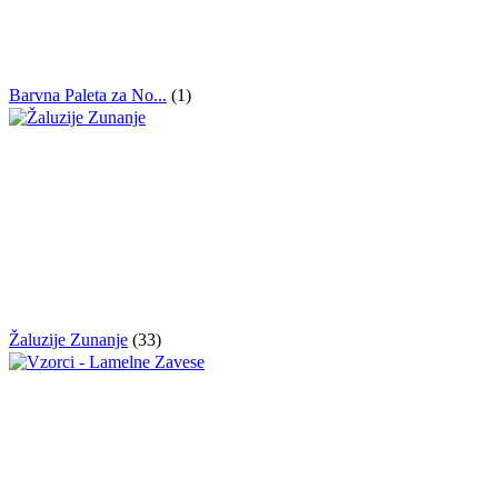
Barvna Paleta za No...
(1)
Žaluzije Zunanje
(33)